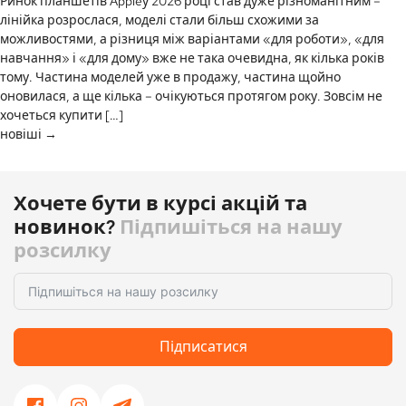
Ринок планшетів Appleу 2026 році став дуже різноманітним –
лінійка розрослася, моделі стали більш схожими за
можливостями, а різниця між варіантами «для роботи», «для
навчання» і «для дому» вже не така очевидна, як кілька років
тому. Частина моделей уже в продажу, частина щойно
оновилася, а ще кілька – очікуються протягом року. Зовсім не
хочеться купити […]
Навігація
новіші
→
за
записами
Хочете бути в курсі акцій та
новинок?
Підпишіться на нашу
розсилку
Підписатися