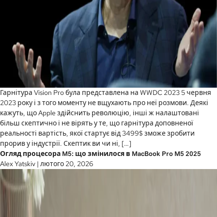
Гарнітура Vision Pro була представлена на WWDC 2023 5 червня
2023 року і з того моменту не вщухають про неї розмови. Деякі
кажуть, що Apple здійснить революцію, інші ж налаштовані
більш скептично і не вірять у те, що гарнітура доповненої
реальності вартість, якої стартує від 3499$ зможе зробити
прорив у індустрії. Скептик ви чи ні, […]
Огляд процесора M5: що змінилося в MacBook Pro M5 2025
Alex Yatskiv
|
лютого 20, 2026