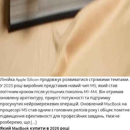
Лінійка Apple Silicon продовжує розвиватися стрімкими темпами.
У 2025 році виробник представив новий чип M5, який став
логічним кроком після успішних поколінь M1–M4. Він отримав
оновлену архітектуру, приріст потужності та підтримку
просунутих нейромережевих операцій. Оновлений MacBook на
процесорі M5 став одним з головних релізів року і обіцяє помітне
підвищення ефективності для професійних завдань. Нижче
розберемо, що […]
Який MacBook купити в 2026 році