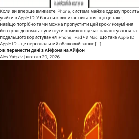
Коли ви вперше вмикаєте iPhone, система майже одразу просить
увійти в Apple ID. У багатьох виникає питання: що це таке,
навіщо потрібно та чи можна пропустити цей крок? Розуміння
його ролі допомагає уникнути помилок під час налаштування та
подальшого користування iPhone, iPad чи Mac. Що таке Apple ID
Apple ID – це персональний обліковий запис […]
Як перенести дані з Айфона на Айфон
Alex Yatskiv
|
лютого 20, 2026