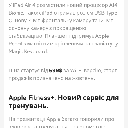
У iPad Air 4 розмістили новий процесор A14
Bionic. Також iPad отримав роз’єм USB Type-
C, нову 7-Мп фронтальну камеру та 12-Мп
основну камеру з покращеною
стабілізацією. Планшет підтримує Apple
Pencil з магнітним кріпленням та клавіатуру
Magic Keyboard.
Ціна стартує від
599$
за Wi-Fi версію, старт
продажів призначено на жовтень.
Apple Fitness+. Новий сервіс для
тренувань.
На презентації Apple багато говорили про
здоров’я та тренування, за допомогою